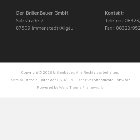
Der BrillenBauer GmbH
Kontakt:
Salzstraße 2
Telefon: 08323
87509 Immenstadt/Allgäu
Fax: 08323/95
info@brillenbau
www.brillenbau
Copyright © 2026 brillenbauer. Alle Rechte vorbehalten.
Joomla!
ist freie, unter der
GNU/GPL-Lizenz
veröffentlichte Software.
Powered by
Warp Theme Framework